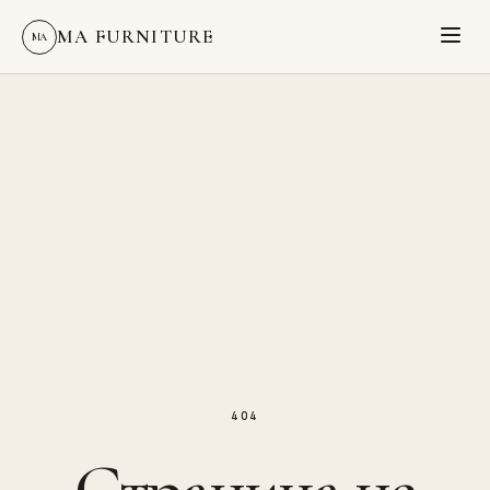
MA FURNITURE
MA
404