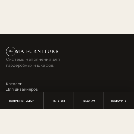
MA FURNITURE
MA
Системы наполнения для
гардеробных и шкафов.
Каталог
Для дизайнеров
Профессионалам
Разборы
ПОЛУЧИТЬ ПОДБОР
PINTEREST
TELEGRAM
ПОЗВОНИТЬ
О бренде
Telegram
Pinterest
ma.furniture@mail.ru